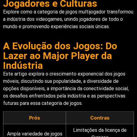
Jogadores e Culturas
Explore como a categoria de jogos multijogador transformou
a indústria dos videogames, unindo jogadores de todo o
mundo e promovendo experiências sociais únicas.
A Evolução dos Jogos: Do
Lazer ao Major Player da
Indústria
Este artigo explora o crescimento exponencial dos jogos
móveis, discutindo sua popularidade, a diversidade de
opções disponíveis, a importância da conectividade social,
os desafios enfrentados pela indústria e as perspectivas
futuras para essa categoria de jogos.
Prós
Contras
Limitações da licença de
Ampla variedade de jogos