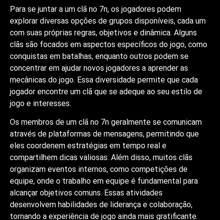
Para se juntar a um clã no 7n, os jogadores podem
explorar diversas opções de grupos disponíveis, cada um
com suas próprias regras, objetivos e dinâmica. Alguns
clãs são focados em aspectos específicos do jogo, como
conquistas em batalhas, enquanto outros podem se
concentrar em ajudar novos jogadores a aprender as
mecânicas do jogo. Essa diversidade permite que cada
jogador encontre um clã que se adeque ao seu estilo de
jogo e interesses.
Os membros de um clã no 7n geralmente se comunicam
através de plataformas de mensagens, permitindo que
eles coordenem estratégias em tempo real e
compartilhem dicas valiosas. Além disso, muitos clãs
organizam eventos internos, como competições de
equipe, onde o trabalho em equipe é fundamental para
alcançar objetivos comuns. Essas atividades
desenvolvem habilidades de liderança e colaboração,
tornando a experiência de jogo ainda mais gratificante.