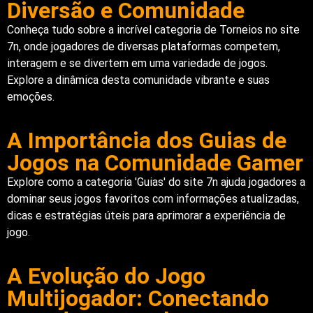
Diversão e Comunidade
Conheça tudo sobre a incrível categoria de Torneios no site
7n, onde jogadores de diversas plataformas competem,
interagem e se divertem em uma variedade de jogos.
Explore a dinâmica desta comunidade vibrante e suas
emoções.
A Importância dos Guias de
Jogos na Comunidade Gamer
Explore como a categoria 'Guias' do site 7n ajuda jogadores a
dominar seus jogos favoritos com informações atualizadas,
dicas e estratégias úteis para aprimorar a experiência de
jogo.
A Evolução do Jogo
Multijogador: Conectando