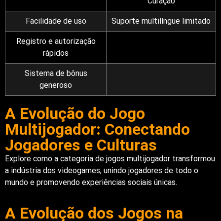
Curaçao
Facilidade de uso
Suporte multilíngue limitado
Registro e autorização
rápidos
Sistema de bônus
generoso
A Evolução do Jogo
Multijogador: Conectando
Jogadores e Culturas
Explore como a categoria de jogos multijogador transformou
a indústria dos videogames, unindo jogadores de todo o
mundo e promovendo experiências sociais únicas.
A Evolução dos Jogos na