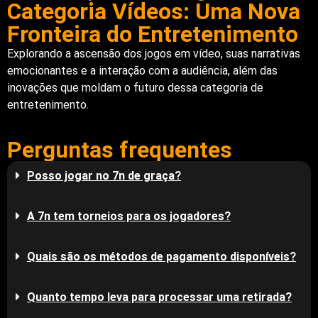
Categoria Vídeos: Uma Nova
Fronteira do Entretenimento
Explorando a ascensão dos jogos em vídeo, suas narrativas
emocionantes e a interação com a audiência, além das
inovações que moldam o futuro dessa categoria de
entretenimento.
Perguntas frequentes
Posso jogar no 7n de graça?
A 7n tem torneios para os jogadores?
Quais são os métodos de pagamento disponíveis?
Quanto tempo leva para processar uma retirada?