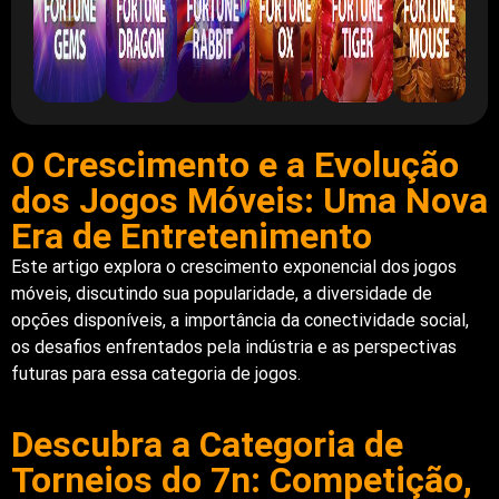
O Crescimento e a Evolução
dos Jogos Móveis: Uma Nova
Era de Entretenimento
Este artigo explora o crescimento exponencial dos jogos
móveis, discutindo sua popularidade, a diversidade de
opções disponíveis, a importância da conectividade social,
os desafios enfrentados pela indústria e as perspectivas
futuras para essa categoria de jogos.
Descubra a Categoria de
Torneios do 7n: Competição,