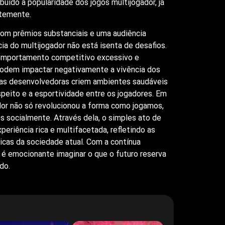
uído à popularidade dos jogos multijogador, já
temente.
com prêmios substanciais e uma audiência
cia do multijogador não está isenta de desafios.
omportamento competitivo excessivo e
podem impactar negativamente a vivência dos
 as desenvolvedoras criem ambientes saudáveis
speito e a esportividade entre os jogadores. Em
dor não só revolucionou a forma como jogamos,
socialmente. Através dela, o simples ato de
eriência rica e multifacetada, refletindo as
icas da sociedade atual. Com a contínua
, é emocionante imaginar o que o futuro reserva
do.