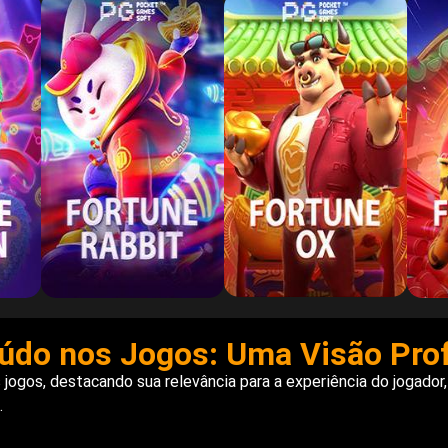
eúdo nos Jogos: Uma Visão Pro
 jogos, destacando sua relevância para a experiência do jogador,
.