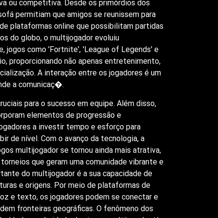
iva ou competitiva. Desde os primórdios dos
 sofá permitiam que amigos se reunissem para
 de plataformas online que possibilitam partidas
s do globo, o multijogador evoluiu
, jogos como 'Fortnite', 'League of Legends' e
rio, proporcionando não apenas entretenimento,
alização. A interação entre os jogadores é um
onde a comunicaç�.
ruciais para o sucesso em equipe. Além disso,
corporam elementos de progressão e
ogadores a investir tempo e esforço para
bir de nível. Com o avanço da tecnologia, a
ogos multijogador se tornou ainda mais atrativa,
torneios que geram uma comunidade vibrante e
tante do multijogador é a sua capacidade de
lturas e origens. Por meio de plataformas de
oz e texto, os jogadores podem se conectar e
dem fronteiras geográficas. O fenômeno dos