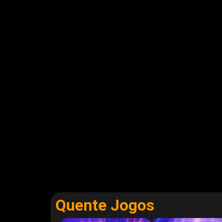
Quente Jogos