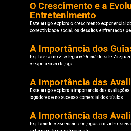
O Crescimento e a Evol
Entretenimento
Este artigo explora o crescimento exponencial do
conectividade social, os desafios enfrentados pel
A Importância dos Gui
Explore como a categoria 'Guias' do site 7n ajud
a experiência de jogo.
A Importância das Avali
Este artigo explora a importância das avaliações 
jogadores e no sucesso comercial dos títulos.
A Importância das Avali
Explorando a ascensão dos jogos em vídeo, suas 
categoria de entretenimento.