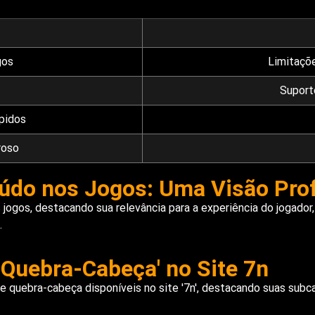
gos
Limitaçõe
Suporte
ápidos
roso
eúdo nos Jogos: Uma Visão Pro
 jogos, destacando sua relevância para a experiência do jogador,
.
'Quebra-Cabeça' no Site 7n
de quebra-cabeça disponíveis no site '7n', destacando suas subc