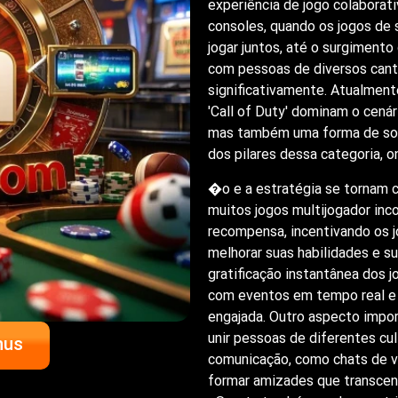
experiência de jogo colaborat
consoles, quando os jogos de
jogar juntos, até o surgimento
com pessoas de diversos canto
significativamente. Atualmente
'Call of Duty' dominam o cená
mas também uma forma de soci
dos pilares dessa categoria, 
�o e a estratégia se tornam c
muitos jogos multijogador in
recompensa, incentivando os j
melhorar suas habilidades e su
gratificação instantânea dos j
com eventos em tempo real e 
engajada. Outro aspecto impor
unir pessoas de diferentes cu
nus
comunicação, como chats de v
formar amizades que transcen