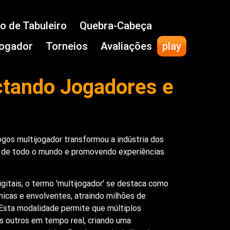
o de Tabuleiro
Quebra-Cabeça
jogador
Torneios
Avaliações
play
ectando Jogadores e
ogos multijogador transformou a indústria dos
 de todo o mundo e promovendo experiências
gitais, o termo 'multijogador' se destaca como
icas e envolventes, atraindo milhões de
 Esta modalidade permite que múltiplos
s outros em tempo real, criando uma